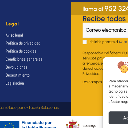
952 32
llama al
Recibe todas
Legal
Aviso legal
He leido y acepto el
Aviso 
Política de privacidad
Política de cookies
Responsable del fichero: EU
servicios propios al suscrito
Condiciones generales
a terceros, salvo obligación 
Devoluciones
derechos, como se explica en
Privacidad.
Desestimiento
Para ofrecer
Los campos marcados con * s
Legislación
almacenar y/
tecnologías
identificaci
afectar nega
sarrollado por
e-Tecnia Soluciones
A