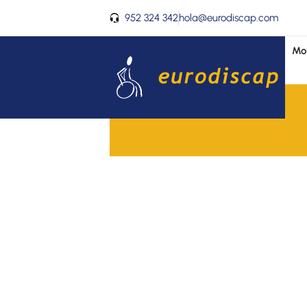
Ir
952 324 342
hola@eurodiscap.com
al
contenido
Mov