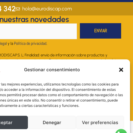
t
e
k
t
t
a
b
e
u
s
4 342
hola@eurodiscap.com
g
o
d
b
a
 nuestras novedades
r
o
i
e
p
a
k
n
p
m
legal
y la
Política de privacidad
.
RODISCAP.S. L; Finalidad: envío de información sobre productos y
. Legitimación: consentimiento; Destinatarios: no se comunicarán los datos
legal; Derechos: acceder, rectificar y suprimir los datos, así como otros
Gestionar consentimiento
 la información adicional. Más información en nuestra Política de
 las mejores experiencias, utilizamos tecnologías como las cookies para
on necesarios para llevar a cabo el proceso de envío.
o acceder a la información del dispositivo. El consentimiento de estas
 nos permitirá procesar datos como el comportamiento de navegación o las
ones únicas en este sitio. No consentir o retirar el consentimiento, puede
tivamente a ciertas características y funciones.
ceptar
Denegar
Ver preferencias