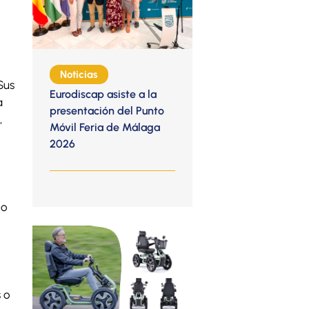
Noticias
Sus
Eurodiscap asiste a la
a
presentación del Punto
,
Móvil Feria de Málaga
2026
 o
s o