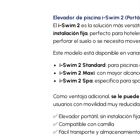
Elevador de piscina i-Swim 2 (Portát
El
i-Swim 2
es la solución más versát
instalación fija
, perfecto para hotele
perforar el suelo o se necesita mover
Este modelo está disponible en varias
i-Swim 2 Standard
: para piscinas
i-Swim 2 Maxi
: con mayor alcance
i-Swim 2 Spa
: específica para spa
Como ventaja adicional,
se le puede
usuarios con movilidad muy reducida
✅ Elevador portátil, sin instalación fij
✅ Compatible con camilla
✅ Fácil transporte y almacenamient