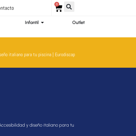
0
Carrito
ntacto
ir Ortopedia
Abrir Infantil
Infantil
Outlet
seño italiano para tu piscina | Eurodiscap
ccesibilidad y diseño italiano para tu