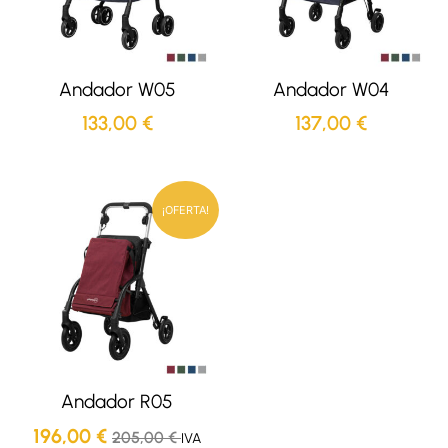
Andador W05
Andador W04
133,00
€
137,00
€
¡OFERTA!
Andador R05
196,00
€
205,00
€
IVA