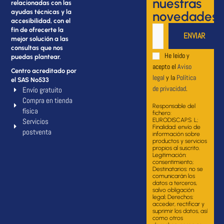
nuestras
relacionadas con las
ayudas técnicas y la
novedades
accesibilidad, con el
fin de ofrecerte la
mejor solución a las
consultas que nos
He leido y
puedas plantear.
acepto el
Aviso
Centro acreditado por
legal
y la
Política
el SAS Nº533
de privacidad
.
Envío gratuito
Compra en tienda
Responsable del
física
fichero:
Servicios
EURODISCAP.S. L;
Finalidad: envío de
postventa
información sobre
productos y servicios
propios al suscrito.
Legitimación:
consentimiento;
Destinatarios: no se
comunicarán los
datos a terceros,
salvo obligación
legal; Derechos:
acceder, rectificar y
suprimir los datos, así
como otros