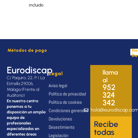
incluido
Métodos de pago
Ho
De
Eurodiscap
llama
Legal
C/ Paquiro, 22, P. I. La
al
Estrella 29006,
Aviso legal
952
Málaga (Frente al
324
Política de privacidad
Auditorio)
342
En nuestro centro
Política de cookies
ponemos a tu
hola@eurodiscap.co
Condiciones generales
disposición un amplio
equipo de
Devoluciones
Recibe
profesionales
Desestimiento
especializados en
todas
diferentes áreas
Legislación