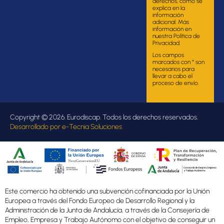
derechos, como se
explica en la
información
adicional. Más
información en
nuestra Política de
Privacidad.
Los campos
marcados con * son
necesarios para
llevar a cabo el
proceso de envío.
Copyright © 2026. Eurodiscap. Todos los derechos reservados.
Desarrollado por
e-Tecnia Soluciones
Este comercio ha obtenido una subvención cofinanciada por la Unión
Europea a través del Fondo Europeo de Desarrollo Regional y la
Administración de la Junta de Andalucía, a través de la Consejería de
Empleo, Empresa y Trabajo Autónomo con el objetivo de conseguir un