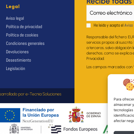
Recibe todas
Legal
Aviso legal
He leido y acepto el
Aviso 
Política de privacidad
Política de cookies
Responsable del fichero: EU
servicios propios al suscrito
Condiciones generales
a terceros, salvo obligación 
Devoluciones
derechos, como se explica en
Privacidad.
Desestimiento
Los campos marcados con * s
Legislación
sarrollado por
e-Tecnia Soluciones
Para ofrecer
almacenar y/
tecnologías
identificaci
afectar nega