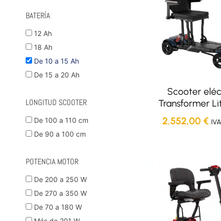
BATERÍA
12 Ah
18 Ah
De 10 a 15 Ah
De 15 a 20 Ah
Scooter eléc
LONGITUD SCOOTER
Transformer Li
2.552,00
€
De 100 a 110 cm
IVA
De 90 a 100 cm
POTENCIA MOTOR
De 200 a 250 W
De 270 a 350 W
De 70 a 180 W
Más de 201 W