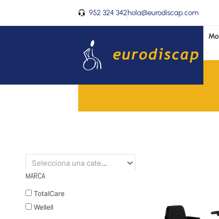
Ir
952 324 342
hola@eurodiscap.com
al
contenido
Mov
Selecciona una categoría
MARCA
TotalCare
Wellell