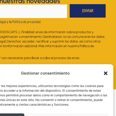
 nuestras novedades
r
o
i
e
p
a
k
n
p
m
legal
y la
Política de privacidad
.
RODISCAP.S. L; Finalidad: envío de información sobre productos y
. Legitimación: consentimiento; Destinatarios: no se comunicarán los datos
legal; Derechos: acceder, rectificar y suprimir los datos, así como otros
 la información adicional. Más información en nuestra Política de
on necesarios para llevar a cabo el proceso de envío.
Gestionar consentimiento
 las mejores experiencias, utilizamos tecnologías como las cookies para
o acceder a la información del dispositivo. El consentimiento de estas
 nos permitirá procesar datos como el comportamiento de navegación o las
ones únicas en este sitio. No consentir o retirar el consentimiento, puede
tivamente a ciertas características y funciones.