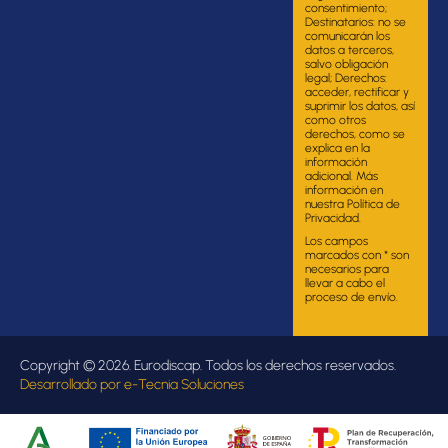
consentimiento;
Destinatarios: no se
comunicarán los
datos a terceros,
salvo obligación
legal; Derechos:
acceder, rectificar y
suprimir los datos, así
como otros
derechos, como se
explica en la
información
adicional. Más
información en
nuestra Política de
Privacidad.
Los campos
marcados con * son
necesarios para
llevar a cabo el
proceso de envío.
Copyright © 2026. Eurodiscap. Todos los derechos reservados.
Desarrollado por
e-Tecnia Soluciones