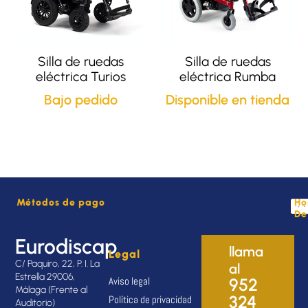
Silla de ruedas
Silla de ruedas
eléctrica Turios
eléctrica Rumba
Bajo pedido
Disponible en tienda
Métodos de pago
Ho
De
Eurodiscap
llama
Legal
C/ Paquiro, 22, P. I. La
al
Estrella 29006,
Aviso legal
952
Málaga (Frente al
324
Política de privacidad
Auditorio)