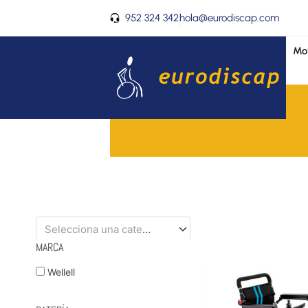
Ir
952 324 342
hola@eurodiscap.com
al
contenido
Mov
Selecciona una categoría
MARCA
Wellell