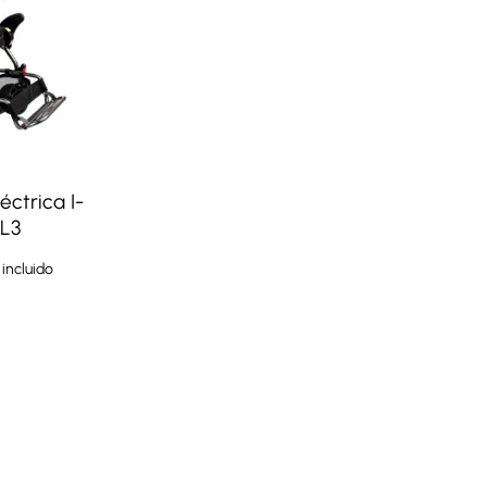
éctrica I-
XL3
 incluido