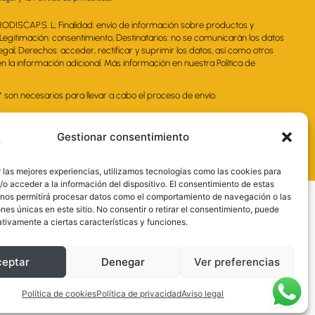
RODISCAP.S. L; Finalidad: envío de información sobre productos y
. Legitimación: consentimiento; Destinatarios: no se comunicarán los datos
legal; Derechos: acceder, rectificar y suprimir los datos, así como otros
 la información adicional. Más información en nuestra Política de
on necesarios para llevar a cabo el proceso de envío.
Gestionar consentimiento
 las mejores experiencias, utilizamos tecnologías como las cookies para
o acceder a la información del dispositivo. El consentimiento de estas
 nos permitirá procesar datos como el comportamiento de navegación o las
ones únicas en este sitio. No consentir o retirar el consentimiento, puede
tivamente a ciertas características y funciones.
ceptar
Denegar
Ver preferencias
nal y la Administración de la Junta de
sarial más competitivo.
Política de cookies
Política de privacidad
Aviso legal