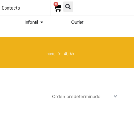
0
Carrito
Contacto
ir Ortopedia
Abrir Infantil
Infantil
Outlet
Inicio
40 Ah