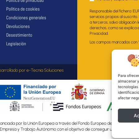
Política de privacidad
Política de cookies
Responsable del fichero: EU
servicios propios al suscrito
Condiciones generales
a terceros, salvo obligación 
Devoluciones
derechos, como se explica en
Privacidad.
Desestimiento
Los campos marcados con * s
Legislación
sarrollado por
e-Tecnia Soluciones
Para ofrecer
almacenar y/
tecnologías
identificaci
afectar nega
A
nciada por la Unión Europea a través del Fondo Europeo de Desarrollo Regio
, Empresa y Trabajo Autónomo con el objetivo de conseguir un tejido empre