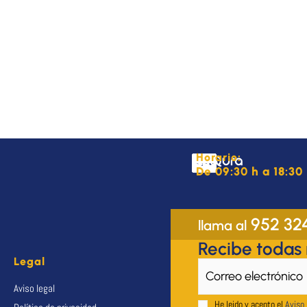
Horario:
De 09:30 h a 18:30 
952 32
llama al
Recibe todas
Legal
Aviso legal
He leido y acepto el
Aviso 