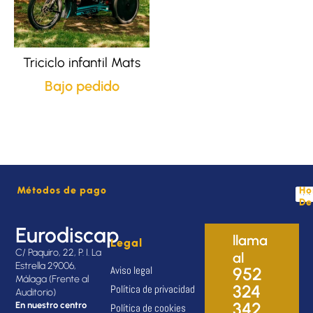
Triciclo infantil Mats
Bajo pedido
Métodos de pago
Ho
De
Eurodiscap
llama
Legal
C/ Paquiro, 22, P. I. La
al
Estrella 29006,
Aviso legal
952
Málaga (Frente al
324
Política de privacidad
Auditorio)
342
En nuestro centro
Política de cookies