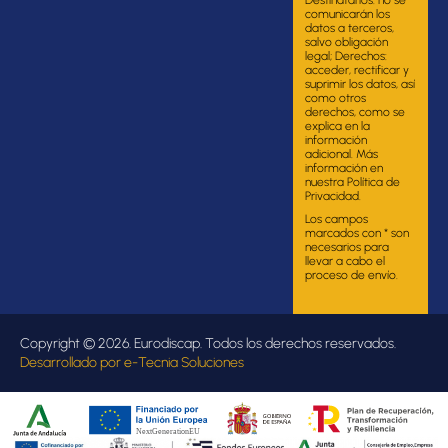
comunicarán los
datos a terceros,
salvo obligación
legal; Derechos:
acceder, rectificar y
suprimir los datos, así
como otros
derechos, como se
explica en la
información
adicional. Más
información en
nuestra Política de
Privacidad.
Los campos
marcados con * son
necesarios para
llevar a cabo el
proceso de envío.
Copyright © 2026. Eurodiscap. Todos los derechos reservados.
Desarrollado por
e-Tecnia Soluciones