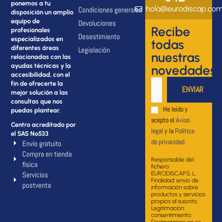
ponemos a tu
hola@eurodiscap.co
Condiciones generales
disposición un amplio
equipo de
Devoluciones
Recibe
profesionales
Desestimiento
especializados en
todas
diferentes áreas
Legislación
nuestras
relacionadas con las
ayudas técnicas y la
novedades
accesibilidad, con el
fin de ofrecerte la
mejor solución a las
consultas que nos
He leido y
puedas plantear.
acepto el
Aviso
Centro acreditado por
legal
y la
Política
el SAS Nº533
de privacidad
.
Envío gratuito
Compra en tienda
Responsable del
física
fichero:
Servicios
EURODISCAP.S. L;
Finalidad: envío de
postventa
información sobre
productos y servicios
propios al suscrito.
Legitimación:
consentimiento;
Destinatarios: no se