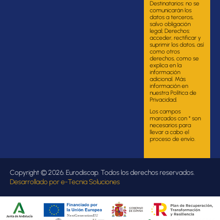
Destinatarios: no se
comunicarán los
datos a terceros,
salvo obligación
legal; Derechos:
acceder, rectificar y
suprimir los datos, así
como otros
derechos, como se
explica en la
información
adicional. Más
información en
nuestra Política de
Privacidad.
Los campos
marcados con * son
necesarios para
llevar a cabo el
proceso de envío.
Copyright © 2026. Eurodiscap. Todos los derechos reservados.
Desarrollado por
e-Tecnia Soluciones