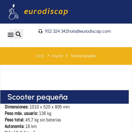
Ir
al
contenido
952 324 342
hola@eurodiscap.com
0
Carrito
Inicio
Alquiler
Scooter pequeña
Scooter pequeña
Dimensiones:
1010 x 520 x 895 mm
Peso máx. usuario:
136 kg
Peso total:
45,7 kg sin baterías
Autonomía:
16 km