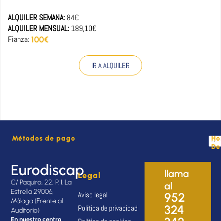
ALQUILER SEMANA:
84€
ALQUILER MENSUAL:
189,10€
Fianza:
100€
IR A ALQUILER
Métodos de pago
Ho
De
Eurodiscap
llama
Legal
C/ Paquiro, 22, P. I. La
al
Estrella 29006,
Aviso legal
952
Málaga (Frente al
324
Política de privacidad
Auditorio)
En nuestro centro