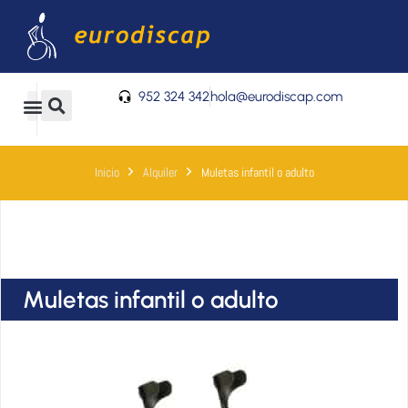
Ir
al
contenido
952 324 342
hola@eurodiscap.com
0
Carrito
Inicio
Alquiler
Muletas infantil o adulto
Muletas infantil o adulto