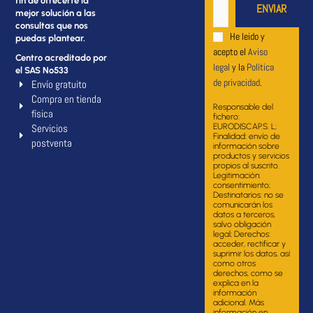
fin de ofrecerte la
mejor solución a las
consultas que nos
He leido y
puedas plantear.
acepto el
Aviso
Centro acreditado por
legal
y la
Política
el SAS Nº533
de privacidad
.
Envío gratuito
Compra en tienda
Responsable del
física
fichero:
Servicios
EURODISCAP.S. L;
Finalidad: envío de
postventa
información sobre
productos y servicios
propios al suscrito.
Legitimación:
consentimiento;
Destinatarios: no se
comunicarán los
datos a terceros,
salvo obligación
legal; Derechos:
acceder, rectificar y
suprimir los datos, así
como otros
derechos, como se
explica en la
información
adicional. Más
información en