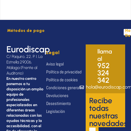
Métodos de pago
Ho
De
Eurodiscap
llama
Legal
C/ Paquiro, 22, P. I. La
al
Estrella 29006,
Aviso legal
952
Málaga (Frente al
324
Política de privacidad
Auditorio)
342
En nuestro centro
Política de cookies
ponemos a tu
hola@eurodiscap.co
Condiciones generales
disposición un amplio
equipo de
Devoluciones
Recibe
profesionales
Desestimiento
especializados en
todas
diferentes áreas
Legislación
nuestras
relacionadas con las
ayudas técnicas y la
novedades
accesibilidad, con el