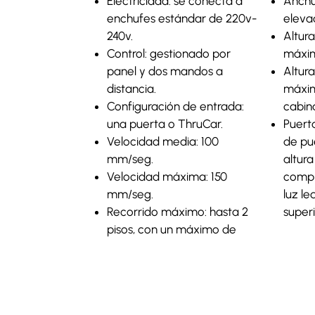
Electricidad: se conecta a
Anchu
enchufes estándar de 220v-
eleva
240v.
Altura
Control: gestionado por
máxim
panel y dos mandos a
Altura
distancia.
máxim
Configuración de entrada:
cabin
una puerta o ThruCar.
Puert
Velocidad media: 100
de pu
mm/seg.
altur
Velocidad máxima: 150
compl
mm/seg.
luz le
Recorrido máximo: hasta 2
superi
pisos, con un máximo de