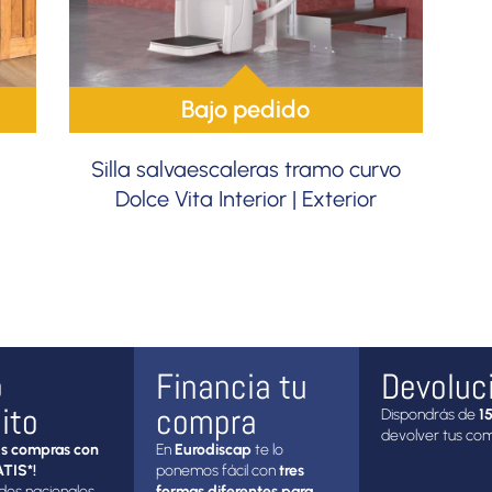
Bajo pedido
Silla salvaescaleras tramo curvo
Dolce Vita Interior | Exterior
o
Financia tu
Devoluc
ito
compra
Dispondrás de
15
devolver tus co
s compras con
En
Eurodiscap
te lo
TIS*!
ponemos fácil con
tres
dos nacionales
formas diferentes para