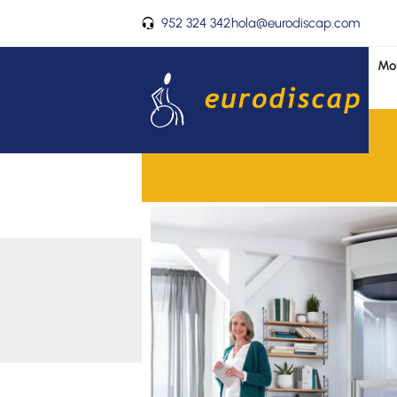
Ir
952 324 342
hola@eurodiscap.com
al
contenido
Mov