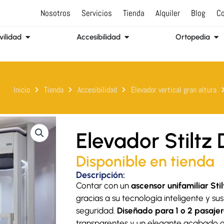
Nosotros
Servicios
Tienda
Alquiler
Blog
Co
Abrir Movilidad
Abrir Accesibilidad
Abr
ilidad
Accesibilidad
Ortopedia
Inicio
Tienda
Accesibilidad
Elevador vertical gran altura
Elevador Stiltz
Disponible en tienda
Descripción:
Contar con un
ascensor unifamiliar Sti
gracias a su tecnología inteligente y su
seguridad.
Diseñado para 1 o 2 pasajer
transparentes y un elegante acabado g