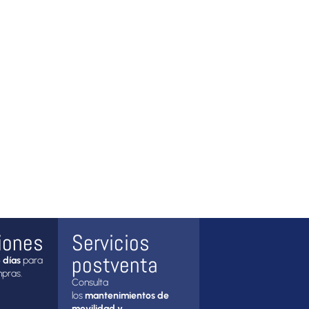
iones
Servicios
postventa
 días
para
mpras.
Consulta
los
mantenimientos de
movilidad y