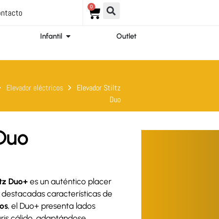
0
Carrito
ntacto
ir Ortopedia
Abrir Infantil
Infantil
Outlet
Elevador eléctricos
Elevador Stiltz
Duo
 Duo
ltz Duo+
es un auténtico placer
s destacadas características de
os
, el Duo+ presenta lados
ris cálido, adaptándose