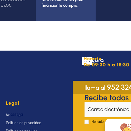
 a 60€.
financiar tu compra
.
Horario:
De 09:30 h a 18:30 
952 32
llama al
Recibe todas
Legal
Aviso legal
He leido y acepto el
Aviso 
Política de privacidad
Política de cookies