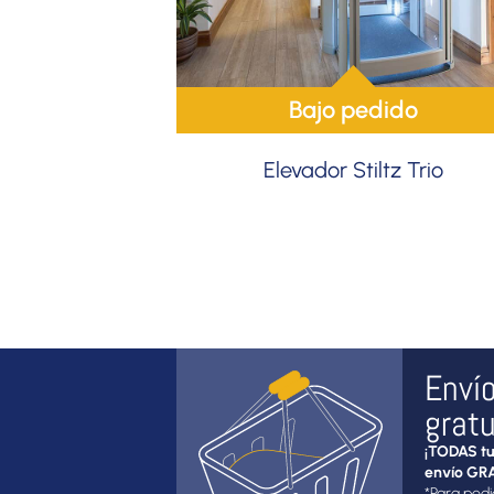
Bajo pedido
Elevador Stiltz Trio
Enví
gratu
¡TODAS tu
envío GRA
*Para pedi