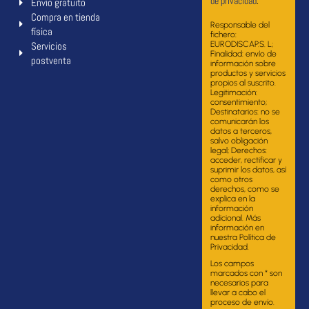
de privacidad
.
Envío gratuito
Compra en tienda
Responsable del
física
fichero:
Servicios
EURODISCAP.S. L;
Finalidad: envío de
postventa
información sobre
productos y servicios
propios al suscrito.
Legitimación:
consentimiento;
Destinatarios: no se
comunicarán los
datos a terceros,
salvo obligación
legal; Derechos:
acceder, rectificar y
suprimir los datos, así
como otros
derechos, como se
explica en la
información
adicional. Más
información en
nuestra Política de
Privacidad.
Los campos
marcados con * son
necesarios para
llevar a cabo el
proceso de envío.