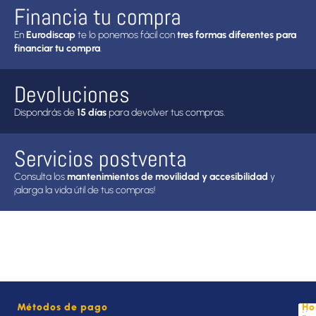
Financia tu compra
En
Eurodiscap
te lo ponemos fácil con
tres formas diferentes para
financiar tu compra
.
Devoluciones
Dispondrás de
15 días
para devolver tus compras.
Servicios postventa
Consulta los
mantenimientos de movilidad y accesibilidad
y
¡alarga la vida útil de tus compras!
Métodos de pago
Ho