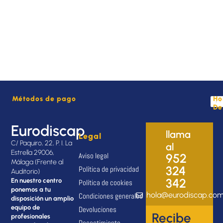
Métodos de pago
Ho
De
Eurodiscap
llama
Legal
C/ Paquiro, 22, P. I. La
al
Estrella 29006,
Aviso legal
952
Málaga (Frente al
324
Política de privacidad
Auditorio)
342
En nuestro centro
Política de cookies
ponemos a tu
hola@eurodiscap.co
Condiciones generales
disposición un amplio
equipo de
Devoluciones
Recibe
profesionales
Desestimiento