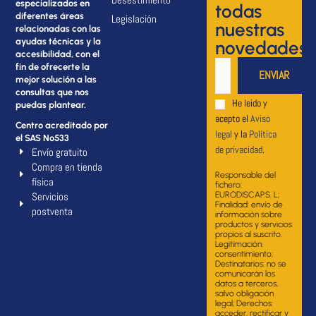
especializados en
todas
diferentes áreas
Legislación
nuestras
relacionadas con las
ayudas técnicas y la
novedades
accesibilidad, con el
fin de ofrecerte la
mejor solución a las
consultas que nos
He leido y
puedas plantear.
acepto el
Aviso
Centro acreditado por
legal
y la
Política
el SAS Nº533
de privacidad
.
Envío gratuito
Compra en tienda
Responsable del
física
fichero:
Servicios
EURODISCAP.S. L;
Finalidad: envío de
postventa
información sobre
productos y servicios
propios al suscrito.
Legitimación:
consentimiento;
Destinatarios: no se
comunicarán los
datos a terceros,
salvo obligación
legal; Derechos:
acceder, rectificar y