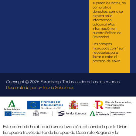
suprimir los datos, así
como otros
derechos, como se
explica en la
información
adicional. Más
información en
nuestra Política de
Privacidad.
Los campos
marcados con * son
necesarios para
llevar a cabo el
proceso de envío.
Copyright © 2026. Eurodiscap. Todos los derechos reservados.
Desarrollado por
e-Tecnia Soluciones
Este comercio ha obtenido una subvención cofinanciada por la Unión
Europea a través del Fondo Europeo de Desarrollo Regional y la