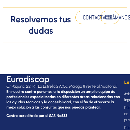
CONTACTA
LLÁMANO
Resolvemos tus
dudas
Eurodiscap
Le
C/ Paquiro, 22, P. I. La Estrella 29006, Málaga (Frente al Auditorio)
En nuestro centro ponemos a tu disposición un amplio equipo de
Avi
profesionales especializados en diferentes áreas relacionadas con
leg
las ayudas técnicas y la accesibilidad, con el fin de ofrecerte la
Pol
mejor solución a las consultas que nos puedas plantear.
de
Centro acreditado por el SAS Nº533
pri
Pol