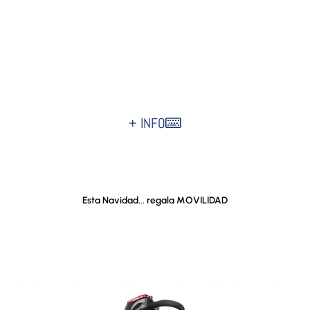
de ruedas para personas
con movilidad
ENVÍOS GRATIS a península
¡Puedes FINANCIAR tu compra!
Precios exclusivos online
+ INFO
Esta Navidad... regala MOVILIDAD